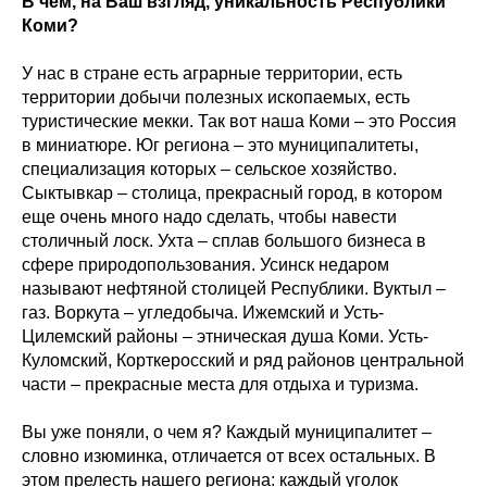
В чем, на Ваш взгляд, уникальность Республики
Коми?
У нас в стране есть аграрные территории, есть
территории добычи полезных ископаемых, есть
туристические мекки. Так вот наша Коми – это Россия
в миниатюре. Юг региона – это муниципалитеты,
специализация которых – сельское хозяйство.
Сыктывкар – столица, прекрасный город, в котором
еще очень много надо сделать, чтобы навести
столичный лоск. Ухта – сплав большого бизнеса в
сфере природопользования. Усинск недаром
называют нефтяной столицей Республики. Вуктыл –
газ. Воркута – угледобыча. Ижемский и Усть-
Цилемский районы – этническая душа Коми. Усть-
Куломский, Корткеросский и ряд районов центральной
части – прекрасные места для отдыха и туризма.
Вы уже поняли, о чем я? Каждый муниципалитет –
словно изюминка, отличается от всех остальных. В
этом прелесть нашего региона: каждый уголок