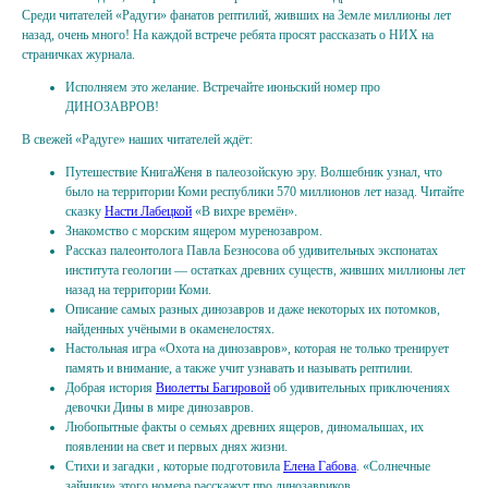
Среди читателей «Радуги» фанатов рептилий, живших на Земле миллионы лет
назад, очень много! На каждой встрече ребята просят рассказать о НИХ на
страничках журнала.
Исполняем это желание. Встречайте июньский номер про
ДИНОЗАВРОВ!
В свежей «Радуге» наших читателей ждёт:
Путешествие КнигаЖеня в палеозойскую эру. Волшебник узнал, что
было на территории Коми республики 570 миллионов лет назад. Читайте
сказку
Насти Лабецкой
«В вихре времён».
Знакомство с морским ящером муренозавром.
Рассказ палеонтолога Павла Безносова об удивительных экспонатах
института геологии — остатках древних существ, живших миллионы лет
назад на территории Коми.
Описание самых разных динозавров и даже некоторых их потомков,
найденных учёными в окаменелостях.
Настольная игра «Охота на динозавров», которая не только тренирует
память и внимание, а также учит узнавать и называть рептилии.
Добрая история
Виолетты Багировой
об удивительных приключениях
девочки Дины в мире динозавров.
Любопытные факты о семьях древних ящеров, диномалышах, их
появлении на свет и первых днях жизни.
Стихи и загадки , которые подготовила
Елена Габова
. «Солнечные
зайчики» этого номера расскажут про динозавриков.