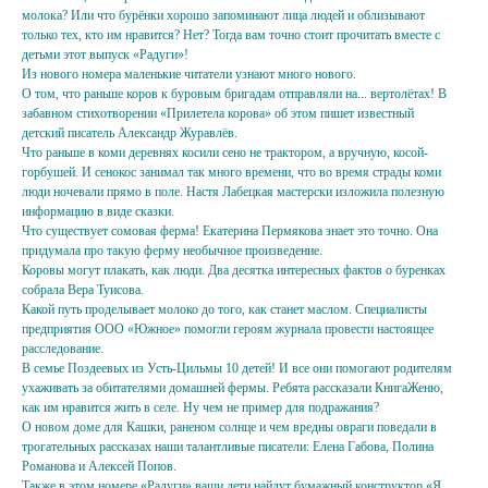
молока? Или что бурёнки хорошо запоминают лица людей и облизывают
только тех, кто им нравится? Нет? Тогда вам точно стоит прочитать вместе с
детьми этот выпуск «Радуги»!
Из нового номера маленькие читатели узнают много нового.
О том, что раньше коров к буровым бригадам отправляли на... вертолётах! В
забавном стихотворении «Прилетела корова» об этом пишет известный
детский писатель Александр Журавлёв.
Что раньше в коми деревнях косили сено не трактором, а вручную, косой-
горбушей. И сенокос занимал так много времени, что во время страды коми
люди ночевали прямо в поле. Настя Лабецкая мастерски изложила полезную
информацию в виде сказки.
Что существует сомовая ферма! Екатерина Пермякова знает это точно. Она
придумала про такую ферму необычное произведение.
Коровы могут плакать, как люди. Два десятка интересных фактов о буренках
собрала Вера Туисова.
Какой путь проделывает молоко до того, как станет маслом. Специалисты
предприятия ООО «Южное» помогли героям журнала провести настоящее
расследование.
В семье Поздеевых из Усть-Цильмы 10 детей! И все они помогают родителям
ухаживать за обитателями домашней фермы. Ребята рассказали КнигаЖеню,
как им нравится жить в селе. Ну чем не пример для подражания?
О новом доме для Кашки, раненом солнце и чем вредны овраги поведали в
трогательных рассказах наши талантливые писатели: Елена Габова, Полина
Романова и Алексей Попов.
Также в этом номере «Радуги» ваши дети найдут бумажный конструктор «Я