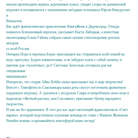
начали производить первых деревянных кукол, увидят узоры на дымковской
игрушке и познакомятся с плюшевыми звёздами телеканала Юрган Кикуруллю
и
Ваткылем.
Вас ждёт фантастическое приключение КнигаЖеня в Деревоград. Откуда
появился Клюквенный переулок, расскажет Настя Лабецкая, а известная
писательница Елена Габова собрала самые свежие стихотворения детских
авторов
со всей России.
Овчарка Нора и черепаха Борис приглашают вас отправиться всей семьей на
игру–прогулку. Будьте внимательны, и не забудьте взять с собой лопатку и
пакетик для «туалетных» дел! Светлана Залесская составила для вас
специальные
напоминалки.
Интересно, что студия Айва Хобби снова приглашает вас в мир творчества!
Вместе с Тимофеем из Сыктывкара ваши дети смогут изготовить ароматную
чердачную игрушку. А сразиться с колдуном Спира и попробовать свои силы в
видеоигре «Жуткий рассказ, или Сон наяву» приглашает Центр народного
творчества.
И как же без аудиокниги. В этот раз вас ждет настоящий аудиоспектакль «Свет
пармы», который подготовила огромная команда во главе с Иваном Жуковым.
Читайте комикс и проникайтесь атмосферой коми легенд!