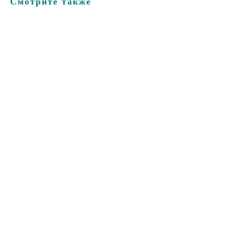
Смотрите также
ERROR:Not found category